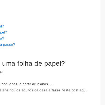
el?
pel?
io?
 a passo?
 uma folha de papel?
el
 pequenas, a partir de 2 anos. ...
e ensinou os adultos da casa a
fazer
neste post aqui.