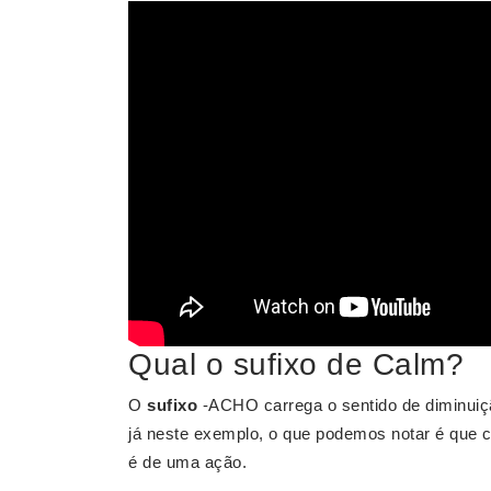
Qual o sufixo de Calm?
O
sufixo
-ACHO carrega o sentido de diminuiçã
já neste exemplo, o que podemos notar é que 
é de uma ação.