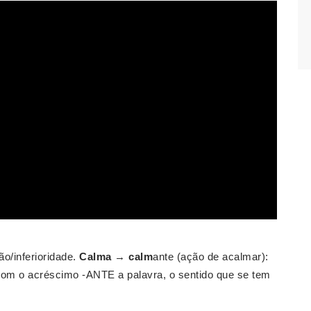
o/inferioridade.
Calma
→
calm
ante (ação de acalmar):
com o acréscimo -ANTE a palavra, o sentido que se tem