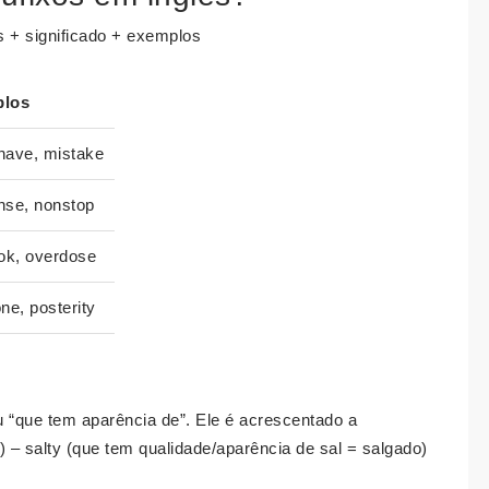
ês + significado + exemplos
los
have, mistake
nse, nonstop
ok, overdose
ne, posterity
u “que tem aparência de”. Ele é acrescentado a
l) – salty (que tem qualidade/aparência de sal = salgado)