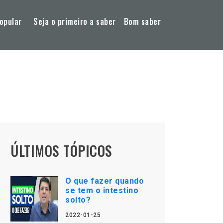
opular
Seja o primeiro a saber
Bom saber
ÚLTIMOS TÓPICOS
O que fazer quando
se tem o intestino
solto?
2022-01-25