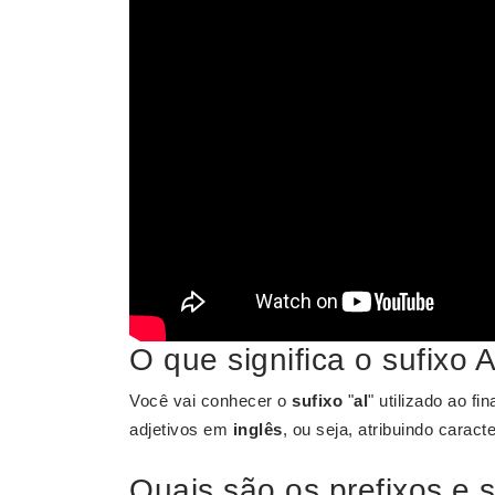
O que significa o sufixo 
Você vai conhecer o
sufixo
"
al
" utilizado ao f
adjetivos em
inglês
, ou seja, atribuindo caract
Quais são os prefixos e 