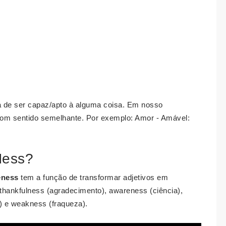
ica de ser capaz/apto à alguma coisa. Em nosso
com sentido semelhante. Por exemplo: Amor - Amável:
Ness?
–
ness
tem a função de transformar adjetivos em
, thankfulness (agradecimento), awareness (ciência),
e) e weakness (fraqueza).