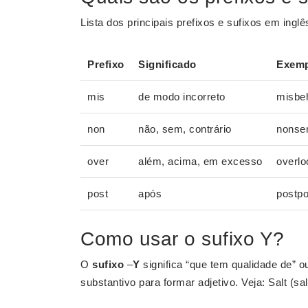
Lista dos principais prefixos e sufixos em ingl
Prefixo
Significado
Exemp
mis
de modo incorreto
misbe
non
não, sem, contrário
nonse
over
além, acima, em excesso
overlo
post
após
postpo
Como usar o sufixo Y?
O
sufixo
–
Y
significa “que tem qualidade de” o
substantivo para formar adjetivo. Veja: Salt (sa