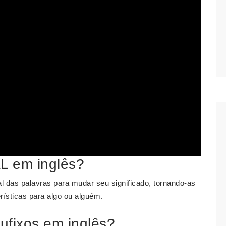
AL em inglês?
inal das palavras para mudar seu significado, tornando-as
erísticas para algo ou alguém.
sufixos em inglês?