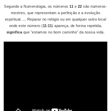
Segundo a Numerologia, os números
11
e
22
são números-
mestres, que representam a perfeição e a evolução
espiritual. ... Reparar no relógio ou em qualquer outro local
onde este número (
11
:
11
) apareça, de forma repetida,
significa
que "estamos no bom caminho" da nossa vida.