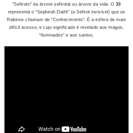
“Sefirots” da árvore sefirotal ou árvore da vida. O
33
representa o “Sephirah Datht” (a Sefirot invisível) que os
Rabinos chamam de “Conhecimento”. É a esfera de mais
difícil acesso, e cujo significado é revelado aos magos,
“iluminados” e aos santos.