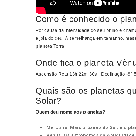
Como é conhecido o pla
Por causa da intensidade do seu brilho é chama
e joia do céu. A semelhança em tamanho, massa
planeta
Terra.
Onde fica o planeta Vên
Ascensão Reta 13h 22m 30s | Declinação -9° 
Quais são os planetas q
Solar?
Quem deu
nome
aos
planetas
?
Mercúrio. Mais próximo do Sol, é o
pla
Vênus. Os astrônomos da Antiguidade