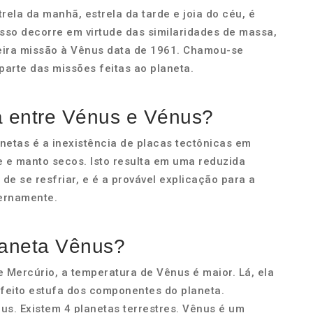
ela da manhã, estrela da tarde e joia do céu, é
Isso decorre em virtude das similaridades de massa,
eira missão à Vênus data de 1961. Chamou-se
parte das missões feitas ao planeta.
ça entre Vénus e Vénus?
anetas é a inexistência de placas tectônicas em
e e manto secos. Isto resulta em uma reduzida
de se resfriar, e é a provável explicação para a
ernamente.
laneta Vênus?
e Mercúrio, a temperatura de Vênus é maior. Lá, ela
efeito estufa dos componentes do planeta.
nus. Existem 4 planetas terrestres. Vênus é um