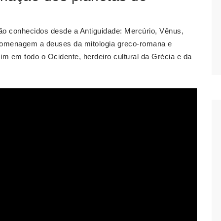
ão conhecidos desde a Antiguidade: Mercúrio, Vênus,
homenagem a deuses da mitologia greco-romana e
 em todo o Ocidente, herdeiro cultural da Grécia e da