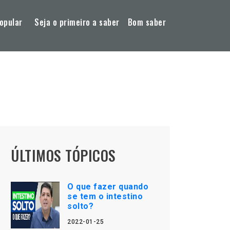
opular
Seja o primeiro a saber
Bom saber
ÚLTIMOS TÓPICOS
O que fazer quando
se tem o intestino
solto?
2022-01-25