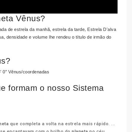
neta Vênus?
da de estrela da manhã, estrela da tarde, Estrela D'alva
, densidade e volume lhe rendeu o título de irmão do
us?
5′ 0″ Vênus/coordenadas
ue formam o nosso Sistema
neta
que completa a volta na estrela mais rápido. ...
 se encantavam com o brilho do
planeta
no céu