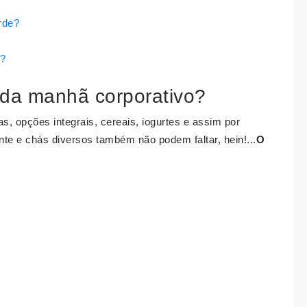
rde?
l?
 da manhã corporativo?
as, opções integrais, cereais, iogurtes e assim por
ente e chás diversos também não podem faltar, hein!...
O