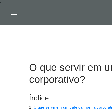
:
O que servir em 
corporativo?
Índice:
O que servir em um café da manhã corporat