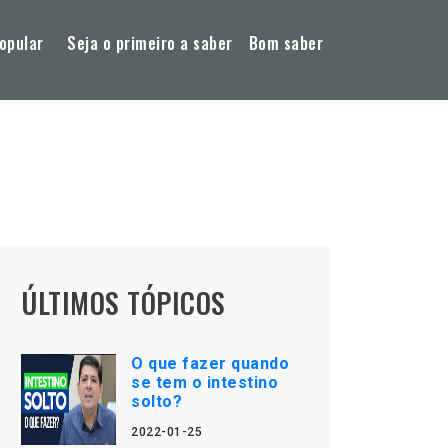
opular
Seja o primeiro a saber
Bom saber
ÚLTIMOS TÓPICOS
O que fazer quando
se tem o intestino
solto?
2022-01-25