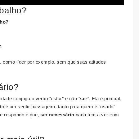
abalho?
lho
?
e.
s, como líder por exemplo, sem que suas atitudes
ário?
idade conjuga o verbo "estar" e não "
ser
". Ela é pontual,
nto é um sentir passageiro, tanto para quem é "usado"
te respondo é que,
ser necessário
nada tem a ver com