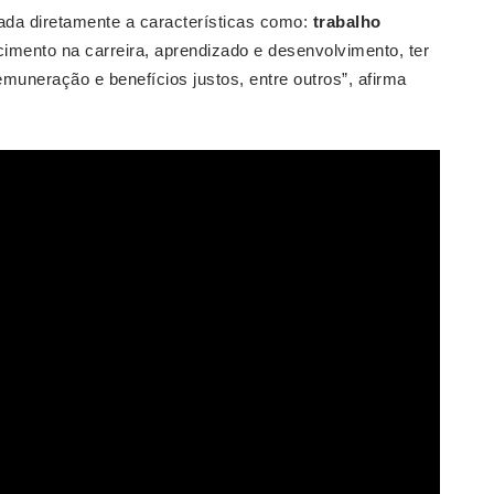
gada diretamente a características como:
trabalho
scimento na carreira, aprendizado e desenvolvimento, ter
emuneração e benefícios justos, entre outros”, afirma