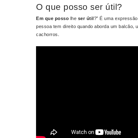
O que posso ser útil?
Em que posso
lhe
ser útil
?” É uma expressão 
pessoa tem direito quando aborda um balcão, 
cachorros.