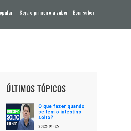
opular
Seja o primeiro a saber
Bom saber
ÚLTIMOS TÓPICOS
O que fazer quando
se tem o intestino
solto?
2022-01-25