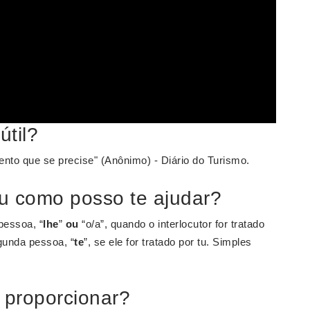
til?
nto que se precise" (Anônimo) - Diário do Turismo.
u como posso te ajudar?
pessoa, “
lhe
”
ou
“o/a”, quando o interlocutor for tratado
gunda pessoa, “
te
”, se ele for tratado por tu. Simples
 proporcionar?