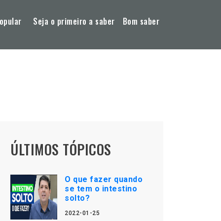
opular
Seja o primeiro a saber
Bom saber
ÚLTIMOS TÓPICOS
O que fazer quando
se tem o intestino
solto?
2022-01-25