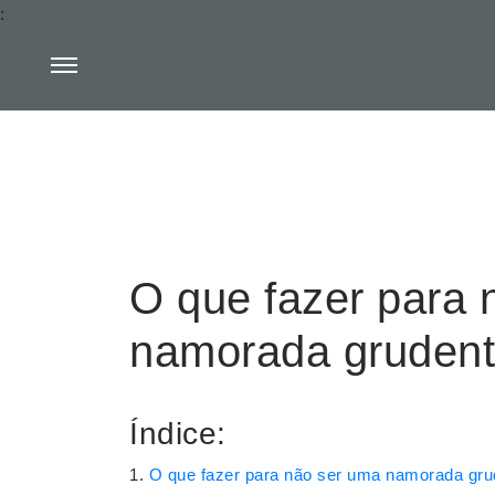
:
O que fazer para 
namorada gruden
Índice:
O que fazer para não ser uma namorada gru