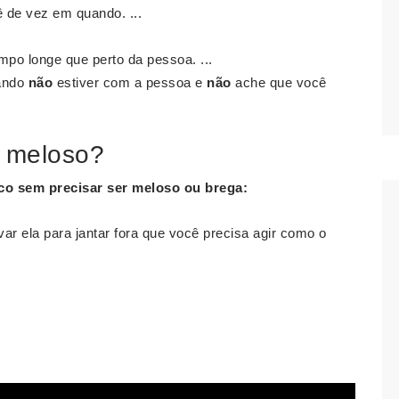
 de vez em quando. ...
po longe que perto da pessoa. ...
uando
não
estiver com a pessoa e
não
ache que você
r meloso?
co sem precisar
ser meloso
ou brega:
ar ela para jantar fora que você precisa agir como o