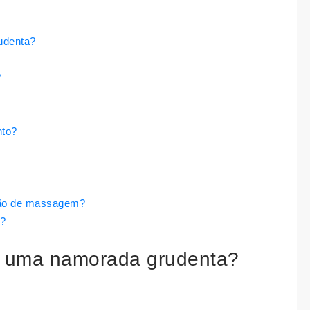
rudenta?
?
nto?
ão de massagem?
e?
er uma namorada grudenta?