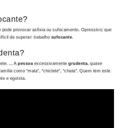
ocante?
ue pode provocar asfixia ou sufocamento. Opressivo; que
ícil de superar: trabalho
sufocante
.
denta?
ete. ... A
pessoa
excessivamente
grudenta
, quase
amília como “mala”, “chiclete”, “chata”. Quem tem este
te e egoísta.