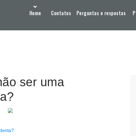
Home
Contatos
Perguntas e respostas
P
não ser uma
ta?
denta?