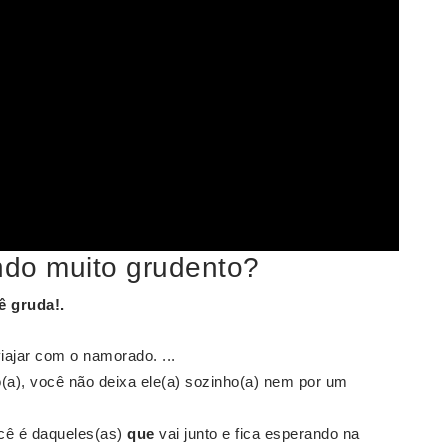
ndo muito grudento?
ê gruda!.
iajar com o namorado. ...
a), você não deixa ele(a) sozinho(a) nem por um
ocê é daqueles(as)
que
vai junto e fica esperando na