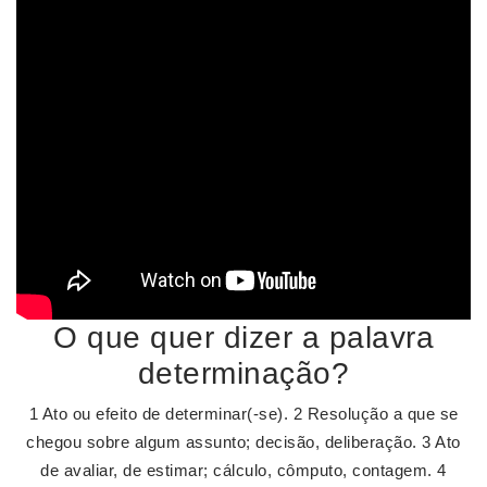
O que quer dizer a palavra
determinação?
1 Ato ou efeito de determinar(-se). 2 Resolução a que se
chegou sobre algum assunto; decisão, deliberação. 3 Ato
de avaliar, de estimar; cálculo, cômputo, contagem. 4