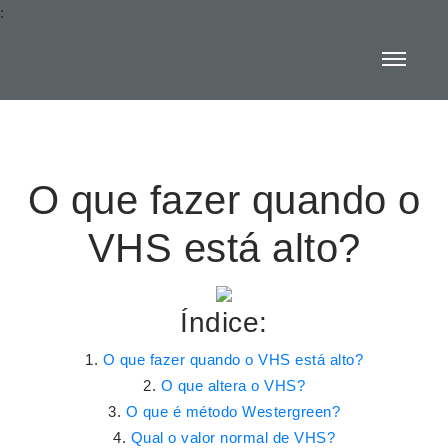
:
O que fazer quando o
VHS está alto?
Índice:
O que fazer quando o VHS está alto?
O que altera o VHS?
O que é método Westergreen?
Qual o valor normal de VHS?