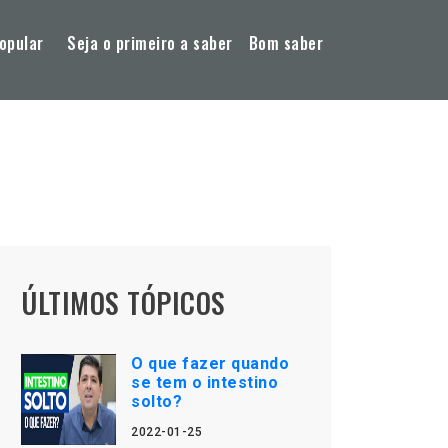
opular
Seja o primeiro a saber
Bom saber
ÚLTIMOS TÓPICOS
O que fazer quando
se tem o intestino
solto?
2022-01-25