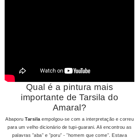
Qual é a pintura mais
importante de Tarsila do
Amaral?
Abaporu
Tarsila
empolgou-se com a interpretação e correu
para um velho dicionário de tupi-guarani. Ali encontrou as
palavras "aba" e "poru" - "homem que come". Estava