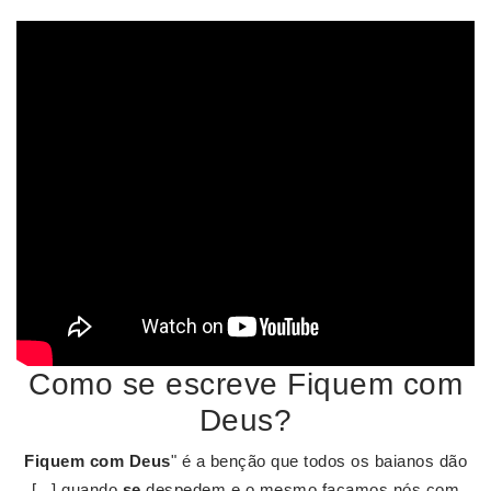
Como se escreve Fiquem com
Deus?
Fiquem com Deus
" é a benção que todos os baianos dão
[...] quando
se
despedem e o mesmo façamos nós com