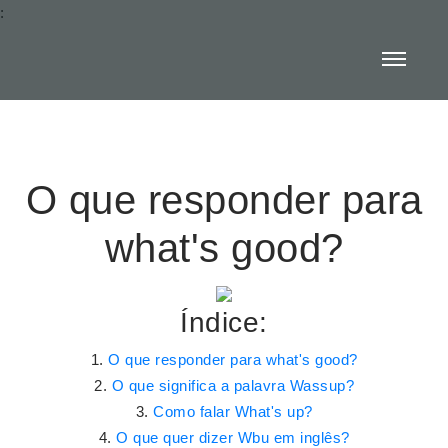
:
O que responder para
what's good?
Índice:
O que responder para what's good?
O que significa a palavra Wassup?
Como falar What's up?
O que quer dizer Wbu em inglês?