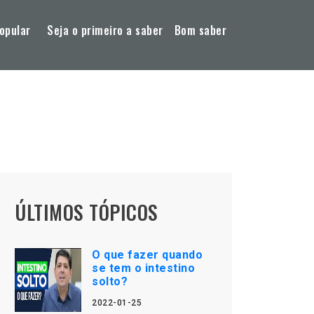
opular
Seja o primeiro a saber
Bom saber
ÚLTIMOS TÓPICOS
O que fazer quando
se tem o intestino
solto?
2022-01-25