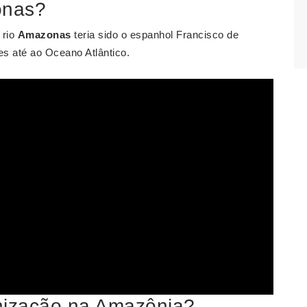
onas?
 rio
Amazonas
teria sido o espanhol Francisco de
es até ao Oceano Atlântico.
ização na Amazônia?