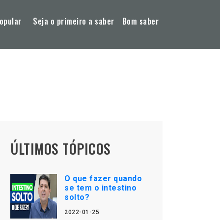
opular
Seja o primeiro a saber
Bom saber
ÚLTIMOS TÓPICOS
O que fazer quando
se tem o intestino
solto?
2022-01-25