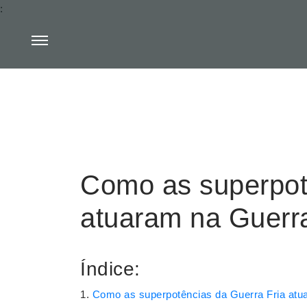
:
Como as superpot
atuaram na Guerr
Índice:
Como as superpotências da Guerra Fria atu