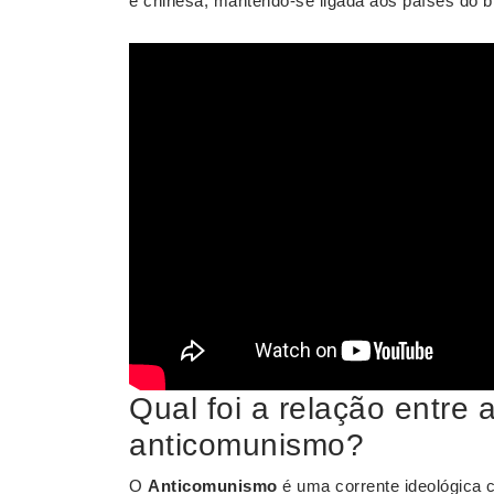
e chinesa, mantendo-se ligada aos países do bl
Qual foi a relação entre a
anticomunismo?
O
Anticomunismo
é uma corrente ideológica 