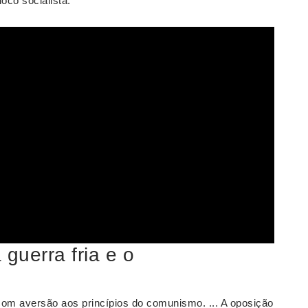
oco socialista.
 guerra fria e o
com aversão aos princípios do comunismo. ... A oposição