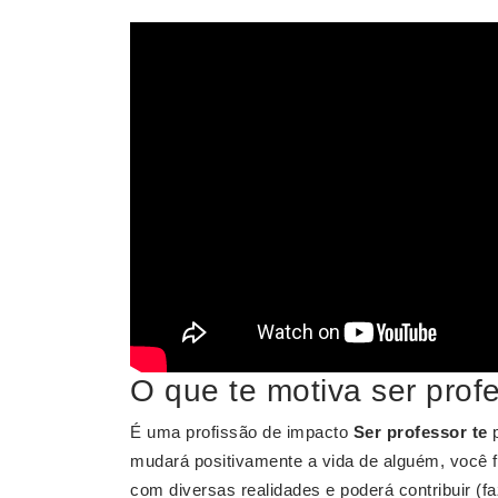
O que te motiva ser prof
É uma profissão de impacto
Ser professor te
p
mudará positivamente a vida de alguém, você fa
com diversas realidades e poderá contribuir (f