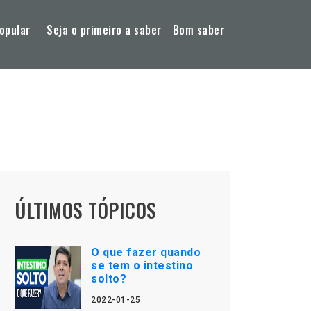
opular
Seja o primeiro a saber
Bom saber
ÚLTIMOS TÓPICOS
O que fazer quando
se tem o intestino
solto?
2022-01-25