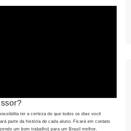
essor?
ossibilita ter a certeza de que todos os dias você
rá parte da história de cada aluno. Ficará em contato
azendo um bom trabalho) para um Brasil melhor.