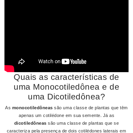
Quais as características de
uma Monocotiledônea e de
uma Dicotiledônea?
As
monocotiledôneas
são uma classe de plantas que têm
apenas um cotilédone em sua semente. Já as
dicotiledôneas
são uma classe de plantas que se
caracteriza pela presença de dois cotilédones laterais em