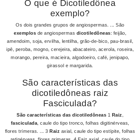
O que é Dicotiledônea
exemplo?
Os dois grandes grupos de angiospermas. ... São
exemplos
de angiospermas
dicotiledôneas
: feijão,
amendoim, soja, ervilha, lentilha, grão-de-bico, pau-brasil,
ipê, peroba, mogno, cerejeira, abacateiro, acerola, roseira,
morango, pereira, macieira, algodoeiro, café, jenipapo,
girassol e margarida.
São características das
dicotiledôneas raiz
Fasciculada?
São características das dicotiledôneas
1
Raiz
,
fasciculada
, caule do tipo tronco, folhas digitinérveas,
flores trímeras. ... 3
Raiz
axial, caule do tipo estípite, folhas
retinérveas, flores primeras. 4 Eaiz axial, caule do tipo