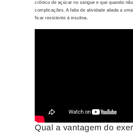
crônico de açúcar no sangue e que quando não
complicações. A falta de atividade aliada a um
ficar resistente à insulina.
Qual a vantagem do exerc