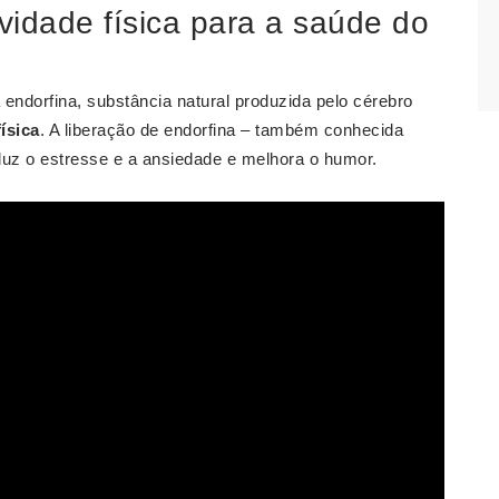
ividade física para a saúde do
 endorfina, substância natural produzida pelo cérebro
física
. A liberação de endorfina – também conhecida
eduz o estresse e a ansiedade e melhora o humor.