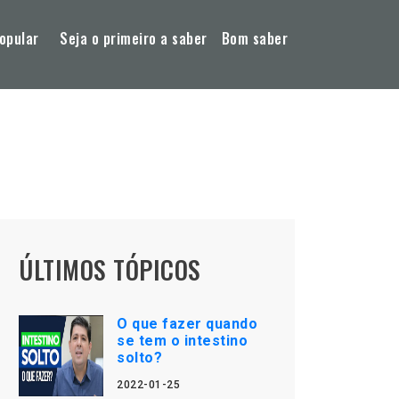
opular
Seja o primeiro a saber
Bom saber
ÚLTIMOS TÓPICOS
O que fazer quando
se tem o intestino
solto?
2022-01-25