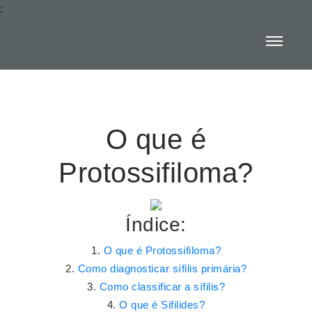
:
O que é
Protossifiloma?
Índice:
O que é Protossifiloma?
Como diagnosticar sífilis primária?
Como classificar a sífilis?
O que é Sifilides?