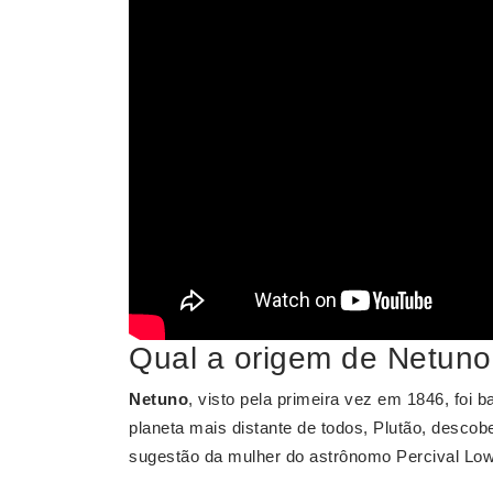
Qual a origem de Netun
Netuno
, visto pela primeira vez em 1846, fo
planeta mais distante de todos, Plutão, desco
sugestão da mulher do astrônomo Percival Lowe