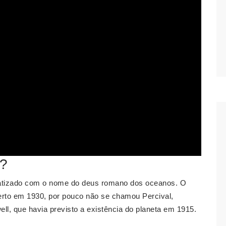
o?
i batizado com o nome do deus romano dos oceanos. O
berto em 1930, por pouco não se chamou Percival,
ll, que havia previsto a existência do planeta em 1915.