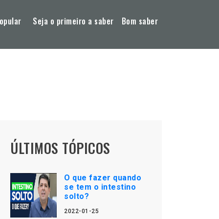
opular
Seja o primeiro a saber
Bom saber
ÚLTIMOS TÓPICOS
O que fazer quando
se tem o intestino
solto?
2022-01-25