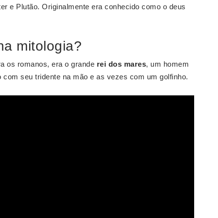
iter e Plutão. Originalmente era conhecido como o deus
na mitologia?
a os romanos, era o grande
rei dos mares
, um homem
o com seu tridente na mão e as vezes com um golfinho.