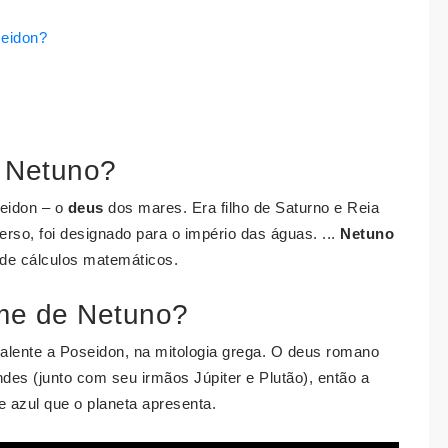
seidon?
s Netuno?
eidon – o
deus
dos mares. Era filho de Saturno e Reia
verso, foi designado para o império das águas. ...
Netuno
s de cálculos matemáticos.
ome de Netuno?
alente a Poseidon, na mitologia grega. O deus romano
des (junto com seu irmãos Júpiter e Plutão), então a
e azul que o planeta apresenta.