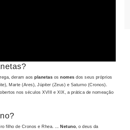
netas?
rega, deram aos
planetas
os
nomes
dos seus próprios
e), Marte (Ares), Júpiter (Zeus) e Saturno (Cronos).
bertos nos séculos XVIII e XIX, a prática de nomeação
uno?
iro filho de Cronos e Rhea. ...
Netuno
, o deus da