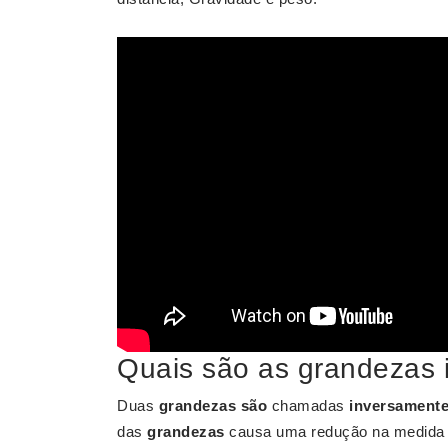
Quais são as grandezas 
Duas
grandezas são
chamadas
inversamente
das
grandezas
causa uma redução na medida d