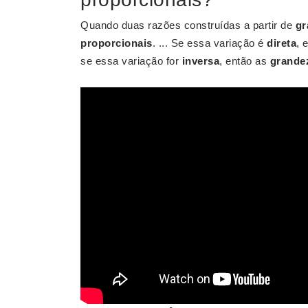
Quando duas razões construídas a partir de
gr
proporcionais
. ... Se essa variação é
direta
, 
se essa variação for
inversa
, então as
grande