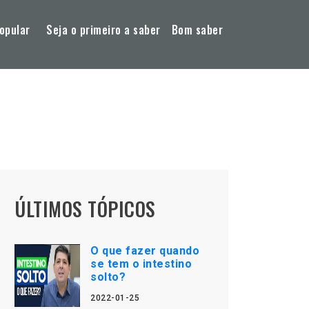
opular
Seja o primeiro a saber
Bom saber
ÚLTIMOS TÓPICOS
O que fazer quando
se tem o intestino
solto?
2022-01-25