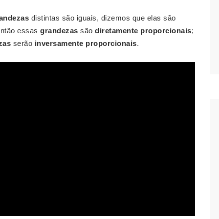
andezas
distintas são iguais, dizemos que elas são
então essas
grandezas
são
diretamente proporcionais
;
zas
serão
inversamente proporcionais
.