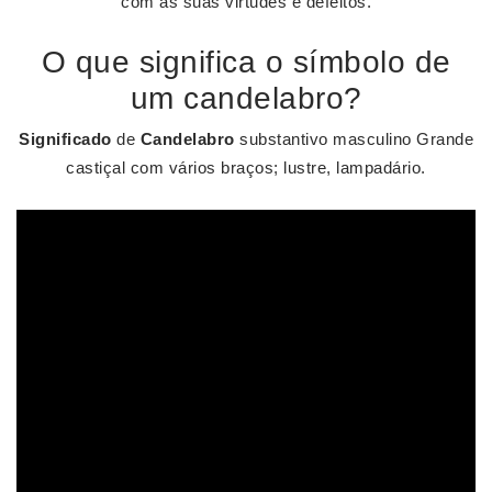
com as suas virtudes e defeitos.
O que significa o símbolo de
um candelabro?
Significado
de
Candelabro
substantivo masculino Grande
castiçal com vários braços; lustre, lampadário.