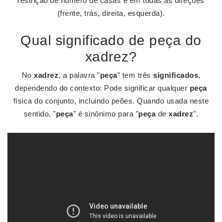
restrição de número de casas e em todas as direções
(frente, trás, direita, esquerda).
Qual significado de peça do
xadrez?
No
xadrez
, a palavra "
peça
" tem três
significados
,
dependendo do contexto: Pode significar qualquer
peça
física do conjunto, incluindo peões. Quando usada neste
sentido, "
peça
" é sinônimo para "
peça
de
xadrez
".