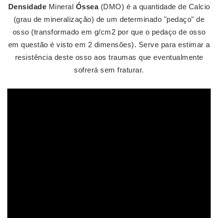
Densidade
Mineral
Óssea
(DMO) é a quantidade de Calcio
(grau de mineralização) de um determinado "pedaço" de
osso (transformado em g/cm2 por que o pedaço de osso
em questão é visto em 2 dimensões). Serve para estimar a
resistência deste osso aos traumas que eventualmente
sofrerá sem fraturar.