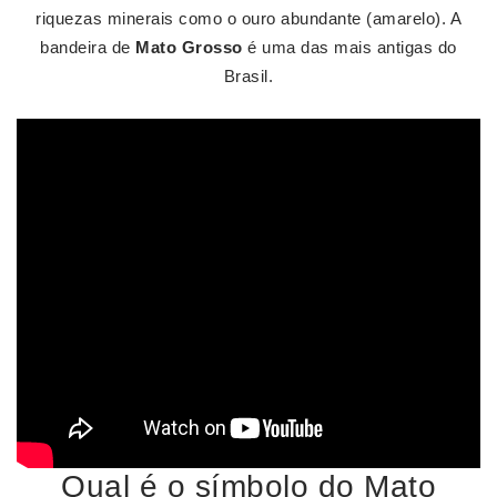
riquezas minerais como o ouro abundante (amarelo). A
bandeira de
Mato Grosso
é uma das mais antigas do
Brasil.
Qual é o símbolo do Mato