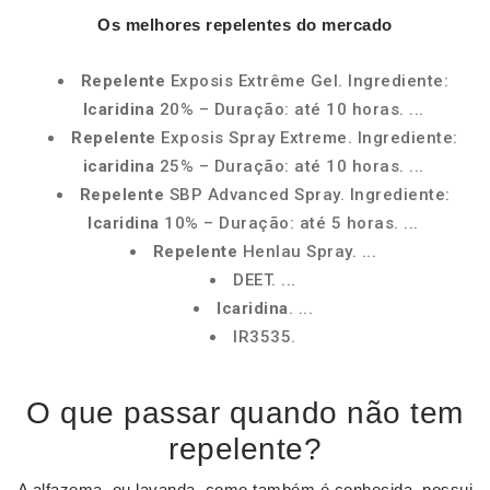
Os
melhores repelentes
do mercado
Repelente
Exposis Extrême Gel. Ingrediente:
Icaridina
20% – Duração: até 10 horas. ...
Repelente
Exposis Spray Extreme. Ingrediente:
icaridina
25% – Duração: até 10 horas. ...
Repelente
SBP Advanced Spray. Ingrediente:
Icaridina
10% – Duração: até 5 horas. ...
Repelente
Henlau Spray. ...
DEET. ...
Icaridina
. ...
IR3535.
O que passar quando não tem
repelente?
A alfazema, ou lavanda, como também é conhecida, possui