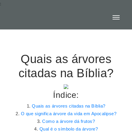
:
Quais as árvores
citadas na Bíblia?
Índice:
Quais as árvores citadas na Bíblia?
O que significa árvore da vida em Apocalipse?
Como a árvore dá frutos?
Qual é o símbolo da árvore?