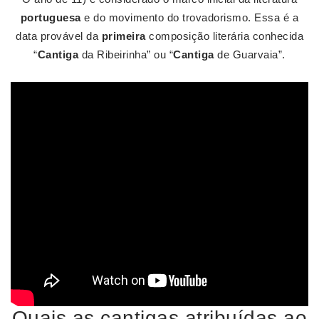
portuguesa
e do movimento do trovadorismo. Essa é a
data provável da
primeira
composição literária conhecida
“
Cantiga
da Ribeirinha” ou “
Cantiga
de Guarvaia”.
Quais as cantigas atribuídas ao