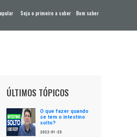
opular
Seja o primeiro a saber
Bom saber
ÚLTIMOS TÓPICOS
O que fazer quando
se tem o intestino
solto?
2022-01-25