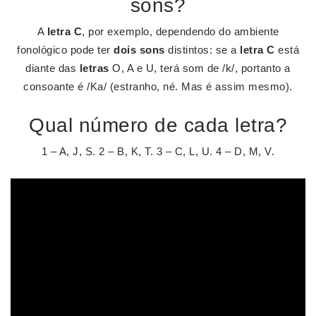
sons?
A
letra C
, por exemplo, dependendo do ambiente
fonológico pode ter
dois sons
distintos: se a
letra C
está
diante das
letras
O, A e U, terá som de /k/, portanto a
consoante é /Ka/ (estranho, né. Mas é assim mesmo).
Qual número de cada letra?
1 – A, J, S. 2 – B, K, T. 3 – C, L, U. 4 – D, M, V.