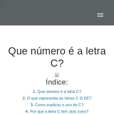
:
Que número é a letra
C?
Índice:
Que número é a letra C?
O que representa as letras C D EE?
Como explicar o uso do C?
Por que a letra C tem dois sons?