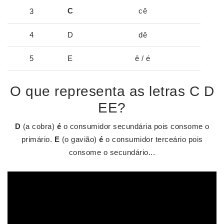
C
cê
3
4
D
dê
5
E
ê / é
O que representa as letras C D
EE?
D
(a cobra)
é
o consumidor secundária pois consome o
primário.
E
(o gavião)
é
o consumidor terceário pois
consome o secundário...