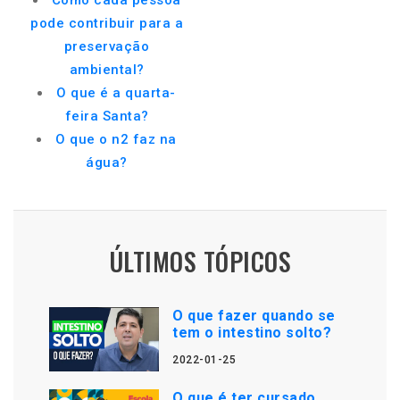
Como cada pessoa
pode contribuir para a
preservação
ambiental?
O que é a quarta-
feira Santa?
O que o n2 faz na
água?
ÚLTIMOS TÓPICOS
O que fazer quando se
tem o intestino solto?
2022-01-25
O que é ter cursado