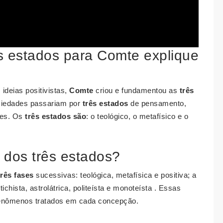
ês estados para Comte explique
deias positivistas,
Comte
criou e fundamentou as
três
ociedades passariam por
três estados
de pensamento,
tes. Os
três estados são
: o teológico, o metafísico e o
i dos três estados?
três fases
sucessivas: teológica, metafísica e positiva; a
ichista, astrolátrica, politeísta e monoteísta . Essas
nômenos tratados em cada concepção.