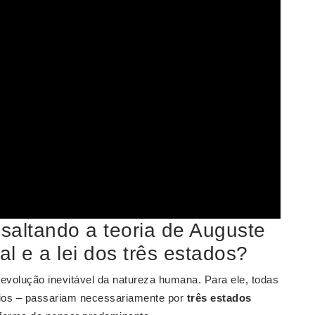
ssaltando a teoria de Auguste
al e a lei dos três estados?
olução inevitável da natureza humana. Para ele, todas
órios – passariam necessariamente por
três estados