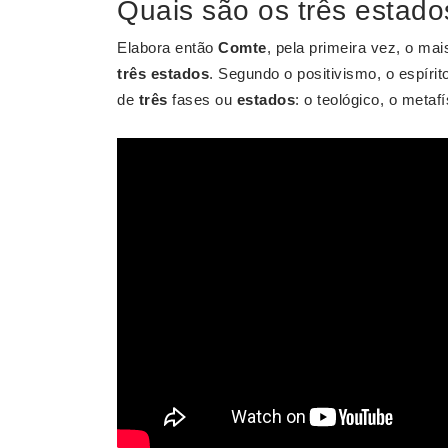
Quais são os três estad
Elabora então
Comte
, pela primeira vez, o mai
três estados
. Segundo o positivismo, o espír
de
três
fases ou
estados
: o teológico, o metafí