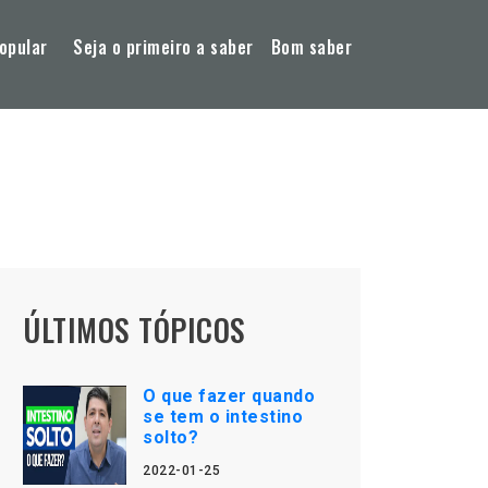
opular
Seja o primeiro a saber
Bom saber
ÚLTIMOS TÓPICOS
O que fazer quando
se tem o intestino
solto?
2022-01-25