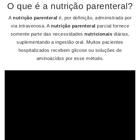
O que é a nutrição parenteral?
A
nutrição parenteral
é, por definição, administrada por
via intravenosa. A
nutrição parenteral
parcial fornece
somente parte das necessidades
nutricionais
diárias,
suplementando a ingestão oral. Muitos pacientes
hospitalizados recebem glicose ou soluções de
aminoácidos por esse método.