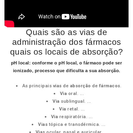
Quais são as vias de
administração dos fármacos
quais os locais de absorção?
pH
local
: conforme o pH
local
, o
fármaco
pode ser
ionizado, processo que dificulta a sua
absorção
.
As principais
vias
de
absorção
de
fármacos
.
Via
oral. ...
Via
sublingual. ...
Via
retal. ...
Via
respiratória. ...
Vias
tópica e transdérmica. ...
Vias
ocular, nasal e auricular. ...