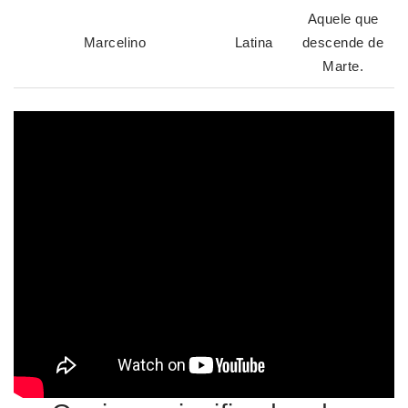
Aquele que
Marcelino
Latina
descende de
Marte.