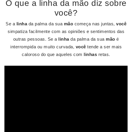
O que a linha da mão diz sobre
você?
Se a
linha
da palma da sua
mão
começa nas juntas,
você
simpatiza facilmente com as opiniões e sentimentos das
outras pessoas. Se a
linha
da palma da sua
mão
é
interrompida ou muito curvada,
você
tende a ser mais
caloroso do que aqueles com
linhas
retas.