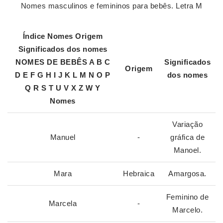
Nomes masculinos e femininos para bebês. Letra M
Índice
Nomes
Origem
Significados dos
nomes
NOMES
DE BEBÊS A B C
Significados
Origem
D E F G H I J K L
M
N O P
dos
nomes
Q R S T U V X Z W Y
Nomes
Variação
Manuel
-
gráfica de
Manoel.
Mara
Hebraica
Amargosa.
Feminino de
Marcela
-
Marcelo.