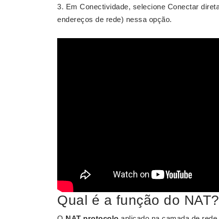
Em Conectividade, selecione Conectar diret
endereços de rede) nessa opção.
Qual é a função do NAT
O
NAT protocolo
aplicado na camada de red