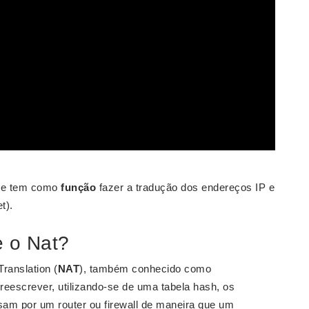
e e tem como
função
fazer a tradução dos endereços IP e
t).
e o Nat?
ranslation (
NAT
), também conhecido como
eescrever, utilizando-se de uma tabela hash, os
am por um router ou firewall de maneira que um