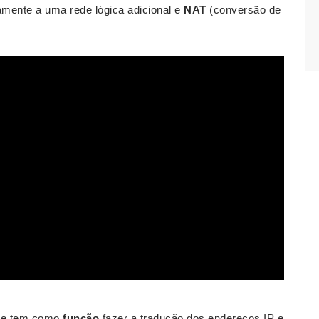
amente a uma rede lógica adicional e
NAT
(conversão de
?
e e tem como
função
fazer a tradução dos endereços IP e