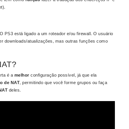
t).
PS3 está ligado a um roteador e/ou firewall. O usuário
er downloads/atualizações, mas outras funções como
 NAT?
rta é a
melhor
configuração possível, já que ela
po de NAT
, permitindo que você forme grupos ou faça
NAT
deles.