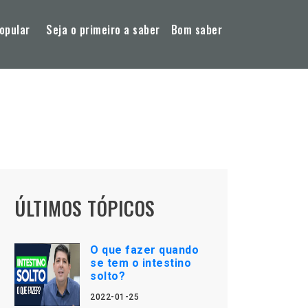
opular
Seja o primeiro a saber
Bom saber
ÚLTIMOS TÓPICOS
O que fazer quando
se tem o intestino
solto?
2022-01-25