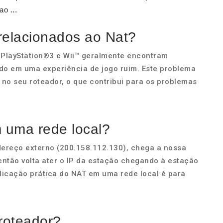
o ...
relacionados ao Nat?
 PlayStation®3 e Wii™ geralmente encontram
do em uma experiência de jogo ruim. Este problema
 no seu roteador, o que contribui para os problemas
 uma rede local?
dereço externo (200.158.112.130), chega a nossa
então volta ater o IP da estação chegando à estação
plicação prática do NAT em uma rede local é para
roteador?