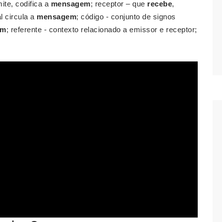
te, codifica a
mensagem
; receptor – que
recebe
,
l circula a
mensagem
; código - conjunto de signos
em
; referente - contexto relacionado a emissor e receptor;