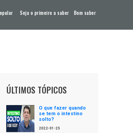
opular
Seja o primeiro a saber
Bom saber
ÚLTIMOS TÓPICOS
O que fazer quando
se tem o intestino
solto?
2022-01-25