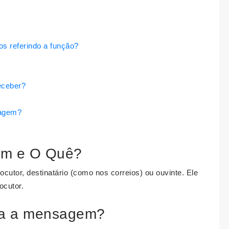
os referindo a função?
eceber?
sagem?
em e O Quê?
utor, destinatário (como nos correios) ou ouvinte. Ele
ocutor.
ica a mensagem?