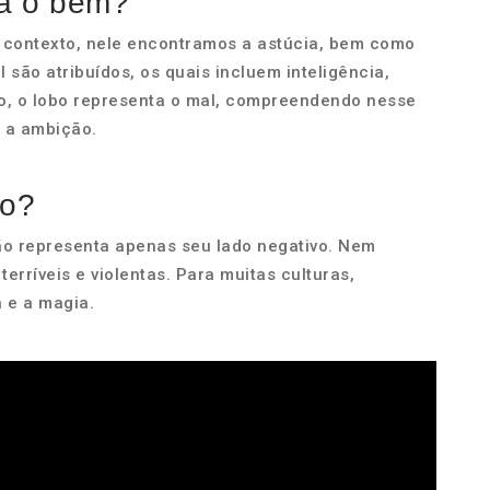
ta o bem?
 contexto, nele encontramos a astúcia, bem como
são atribuídos, os quais incluem inteligência,
do, o lobo representa o mal, compreendendo nesse
o a ambição.
bo?
ão representa apenas seu lado negativo. Nem
erríveis e violentas. Para muitas culturas,
 e a magia.