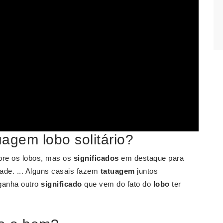
uagem lobo solitário?
bre os lobos, mas os
significados
em destaque para
ade. ... Alguns casais fazem
tatuagem
juntos
ganha outro
significado
que vem do fato do
lobo
ter