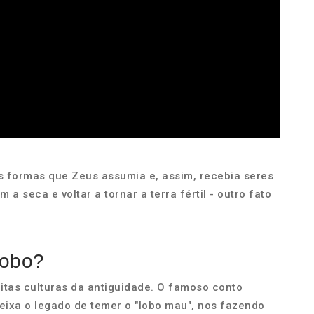
s formas que Zeus assumia e, assim, recebia seres
 seca e voltar a tornar a terra fértil - outro fato
lobo?
itas culturas da antiguidade. O famoso conto
ixa o legado de temer o "lobo mau", nos fazendo