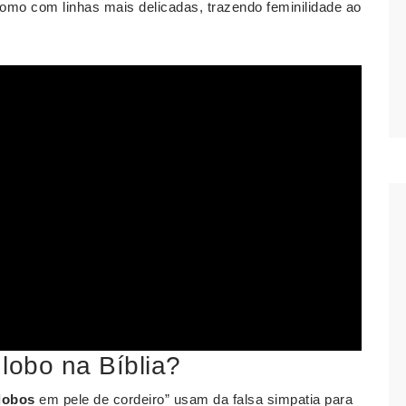
omo com linhas mais delicadas, trazendo feminilidade ao
 lobo na Bíblia?
lobos
em pele de cordeiro” usam da falsa simpatia para