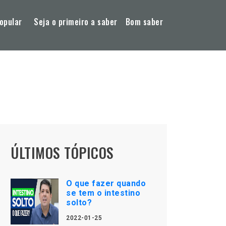
opular
Seja o primeiro a saber
Bom saber
ÚLTIMOS TÓPICOS
O que fazer quando
se tem o intestino
solto?
2022-01-25