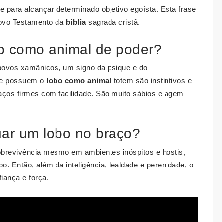
 para alcançar determinado objetivo egoísta. Esta frase
 Novo Testamento da
bíblia
sagrada cristã.
bo como animal de poder?
povos xamânicos, um signo da psique e do
que possuem o
lobo como animal
totem são instintivos e
 laços firmes com facilidade. São muito sábios e agem
tuar um lobo no braço?
obrevivência mesmo em ambientes inóspitos e hostis,
o. Então, além da inteligência, lealdade e perenidade, o
iança e força.