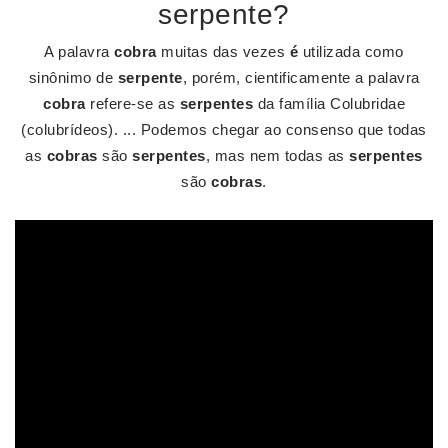
serpente?
A palavra
cobra
muitas das vezes
é
utilizada como
sinônimo de
serpente
, porém, cientificamente a palavra
cobra
refere-se as
serpentes
da família Colubridae
(colubrídeos). ... Podemos chegar ao consenso que todas
as
cobras
são
serpentes
, mas nem todas as
serpentes
são
cobras
.