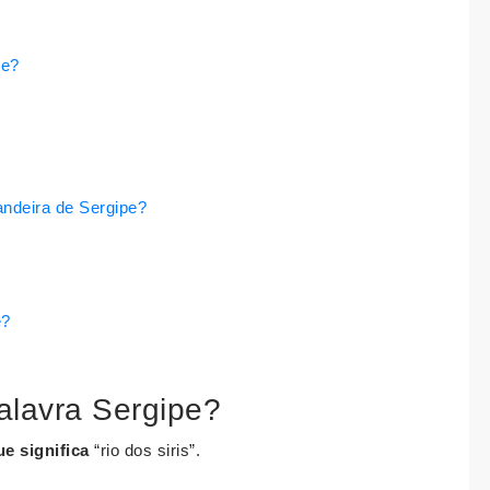
pe?
andeira de Sergipe?
e?
palavra Sergipe?
ue significa
“rio dos siris”.