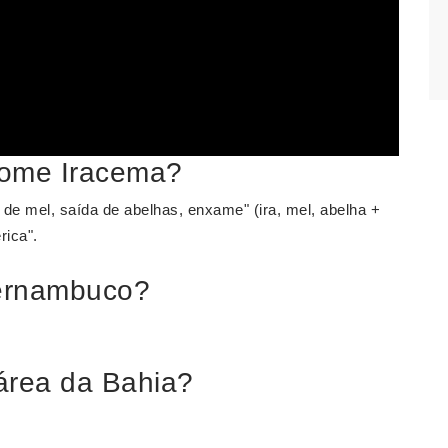
 nome Iracema?
 de mel, saída de abelhas, enxame" (ira, mel, abelha +
ica".
ernambuco?
área da Bahia?