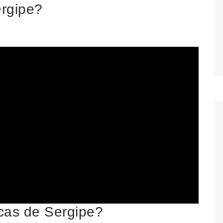
rgipe?
icas de Sergipe?