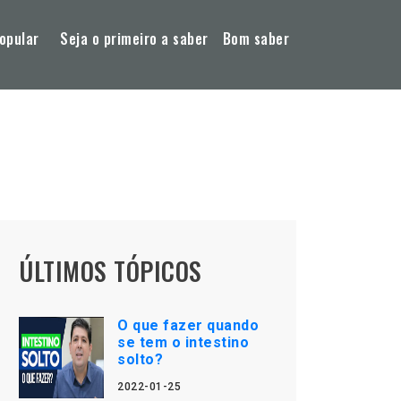
opular
Seja o primeiro a saber
Bom saber
ÚLTIMOS TÓPICOS
O que fazer quando
se tem o intestino
solto?
2022-01-25