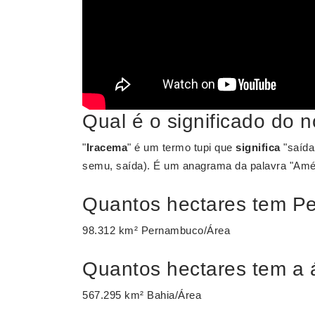
Qual é o significado do
"
Iracema
" é um termo tupi que
significa
"saída
semu, saída). É um anagrama da palavra "Amér
Quantos hectares tem P
98.312 km² Pernambuco/Área
Quantos hectares tem a 
567.295 km² Bahia/Área