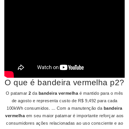
O que é bandeira vermelha p2?
O patamar
2
da
bandeira vermelha
é mantido para o mês
de agosto e representa custo de R$ 9,492 para cada
100kWh consumidos. ... Com a manutenção da
bandeira
vermelha
em seu maior patamar é importante reforçar aos
consumidores ações relacionadas ao uso consciente e ao