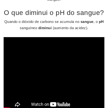
O que diminui o pH do sangue?
Quando o dióxido de carbono se acumula no
sangue
, o
pH
sanguíneo
diminui
(aumento da acidez).