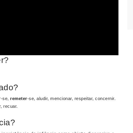
er?
sado?
ar-se,
remeter
-se, aludir, mencionar, respeitar, concernir.
r, recuar.
cia?