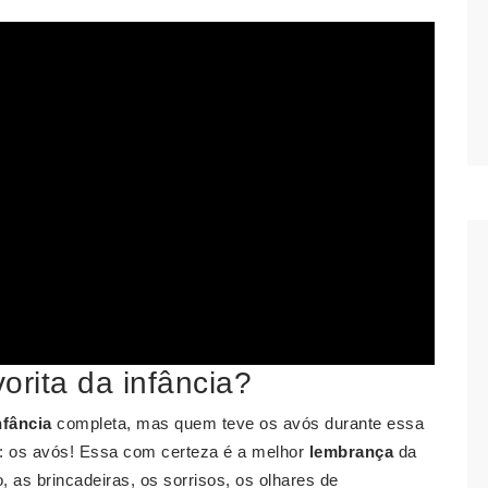
orita da infância?
nfância
completa, mas quem teve os avós durante essa
 os avós! Essa com certeza é a melhor
lembrança
da
, as brincadeiras, os sorrisos, os olhares de