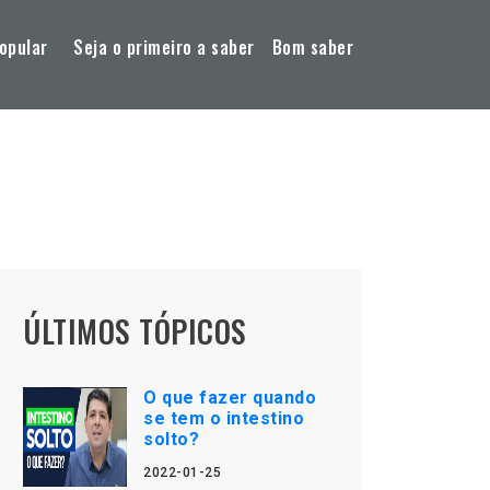
opular
Seja o primeiro a saber
Bom saber
ÚLTIMOS TÓPICOS
O que fazer quando
se tem o intestino
solto?
2022-01-25