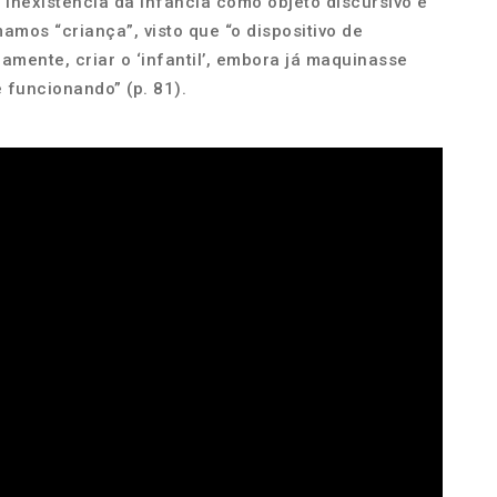
 inexistência da infância como objeto discursivo e
amos “criança”, visto que “o dispositivo de
amente, criar o ‘infantil’, embora já maquinasse
funcionando” (p. 81).