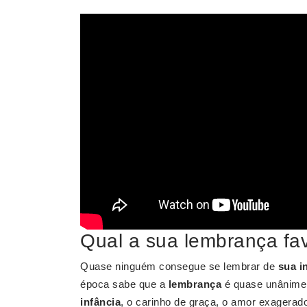
Qual a sua lembrança fav
Quase ninguém consegue se lembrar de
sua i
época sabe que a
lembrança
é quase unânime:
infância
, o carinho de graça, o amor exagerado