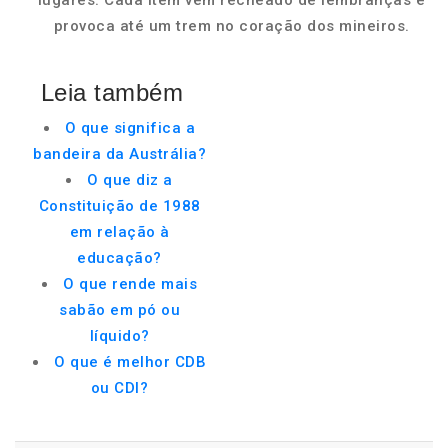
lugares. Cada item vem recheado de lembranças e
provoca até um trem no coração dos mineiros.
Leia também
O que significa a
bandeira da Austrália?
O que diz a
Constituição de 1988
em relação à
educação?
O que rende mais
sabão em pó ou
líquido?
O que é melhor CDB
ou CDI?