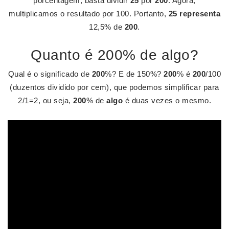
porcentagem, basta dividir
25
por
200
. Agora,
multiplicamos o resultado por 100. Portanto,
25 representa
12,5% de
200
.
Quanto é 200% de algo?
Qual é o significado de
200
%? E de 150%?
200
% é
200
/100
(duzentos dividido por cem), que podemos simplificar para
2/1=2, ou seja,
200
% de
algo
é duas vezes o mesmo.