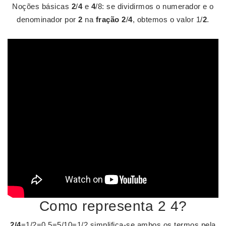
Noções básicas
2
/
4
e
4
/8: se dividirmos o numerador e o
denominador por
2
na
fração 2
/
4
, obtemos o valor 1/
2
.
Como representa 2 4?
2/4
=1/2=0,5=5/10=1/2 simplifica-se ambos os termos pela