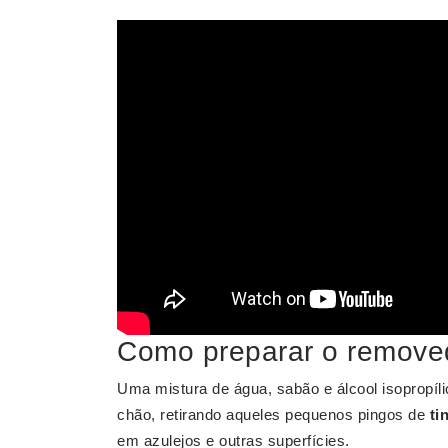
Como preparar o removed
Uma mistura de água, sabão e álcool isopropí
chão, retirando aqueles pequenos pingos de
ti
em azulejos e outras superfícies.