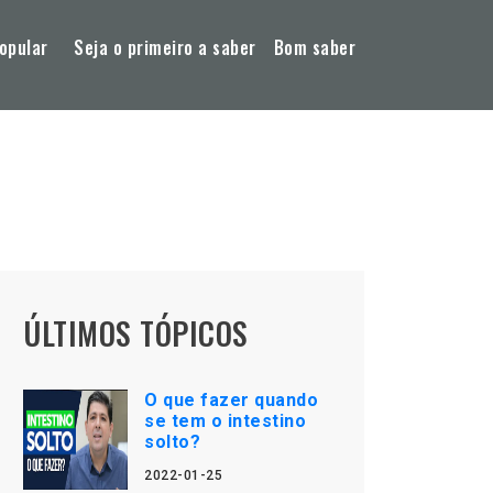
opular
Seja o primeiro a saber
Bom saber
ÚLTIMOS TÓPICOS
O que fazer quando
se tem o intestino
solto?
2022-01-25