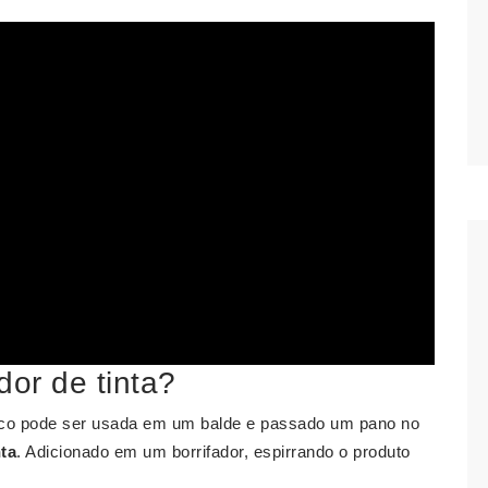
or de tinta?
lico pode ser usada em um balde e passado um pano no
nta
. Adicionado em um borrifador, espirrando o produto