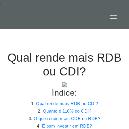
:
Qual rende mais RDB
ou CDI?
Índice:
Qual rende mais RDB ou CDI?
Quanto é 118% do CDI?
O que rende mais CDB ou RDB?
É bom investir em RDB?