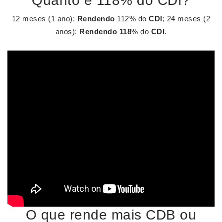
Quanto é 118% do CDI?
12 meses (1 ano):
Rendendo
112% do
CDI
; 24 meses (2
anos):
Rendendo 118
% do
CDI
.
O que rende mais CDB ou