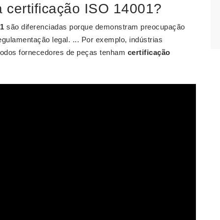
a certificação ISO 14001?
01
são diferenciadas porque demonstram preocupação
ulamentação legal. ... Por exemplo, indústrias
 todos fornecedores de peças tenham
certificação