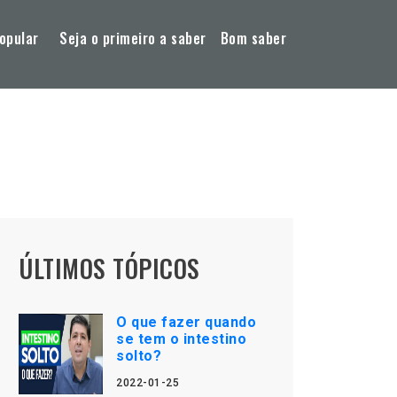
opular
Seja o primeiro a saber
Bom saber
ÚLTIMOS TÓPICOS
O que fazer quando
se tem o intestino
solto?
2022-01-25