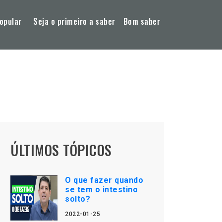
opular
Seja o primeiro a saber
Bom saber
ÚLTIMOS TÓPICOS
O que fazer quando
se tem o intestino
solto?
2022-01-25