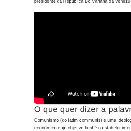
presidente da República Bolivariana da Venezu
O que quer dizer a palav
Comunismo (do latim communis) é uma ideologia
econômico cujo objetivo final é o estabelecim