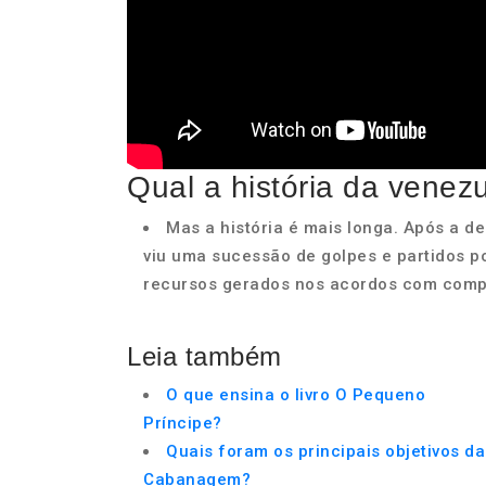
Qual a história da venez
Mas a história é mais longa. Após a d
viu uma sucessão de golpes e partidos p
recursos gerados nos acordos com comp
Leia também
O que ensina o livro O Pequeno
Príncipe?
Quais foram os principais objetivos da
Cabanagem?