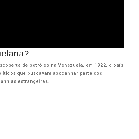
uelana?
escoberta de petróleo na Venezuela, em 1922, o país
olíticos que buscavam abocanhar parte dos
anhias estrangeiras.