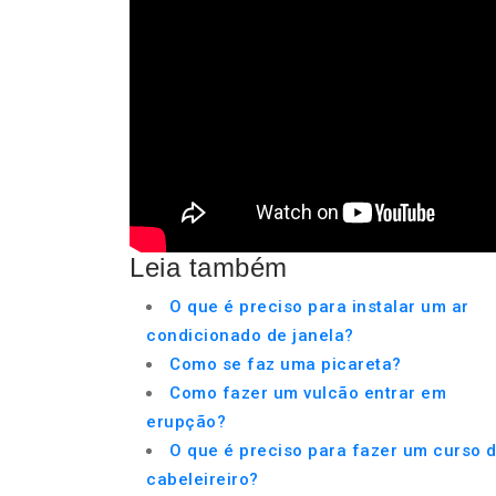
Leia também
O que é preciso para instalar um ar
condicionado de janela?
Como se faz uma picareta?
Como fazer um vulcão entrar em
erupção?
O que é preciso para fazer um curso 
cabeleireiro?