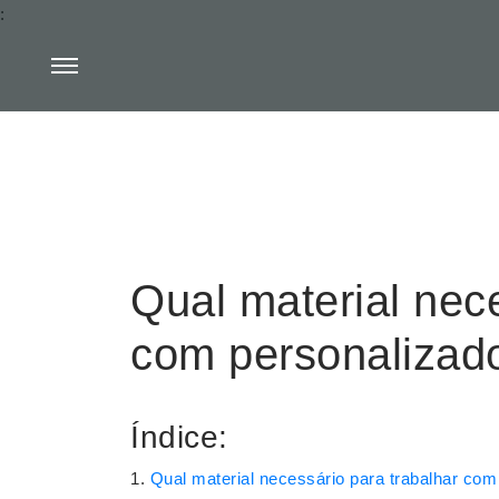
:
Qual material nece
com personalizad
Índice:
Qual material necessário para trabalhar com