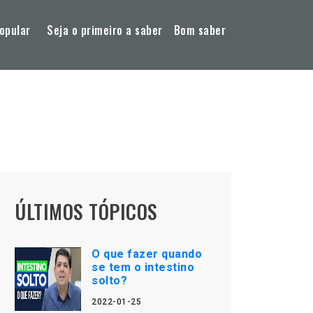
opular
Seja o primeiro a saber
Bom saber
ÚLTIMOS TÓPICOS
O que fazer quando
se tem o intestino
solto?
2022-01-25